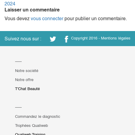
de
2024
Laisser un commentaire
l’article
Vous devez
vous connecter
pour publier un commentaire.
Suivez nous sur :
Copyright 2016 -
Mentions légales
Notre société
Notre offre
T'Chat Beauté
Commandez le diagnostic
Trophées Qualiweb
Qualiweb Training