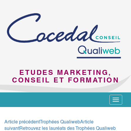
ETUDES MARKETING,
CONSEIL ET FORMATION
Toggle
navigat
Navigation
Article précédent
Trophées Qualiweb
Article
suivant
Retrouvez les lauréats des Trophées Qualiweb