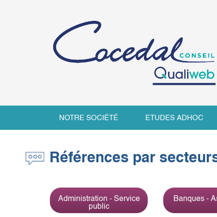
NOTRE SOCIÉTÉ
ETUDES ADHOC
Références par secteurs 
Administration - Service
Banques - A
public