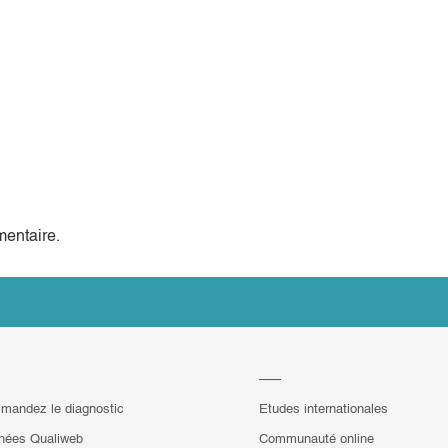
entaire.
mandez le diagnostic
Etudes internationales
hées Qualiweb
Communauté online