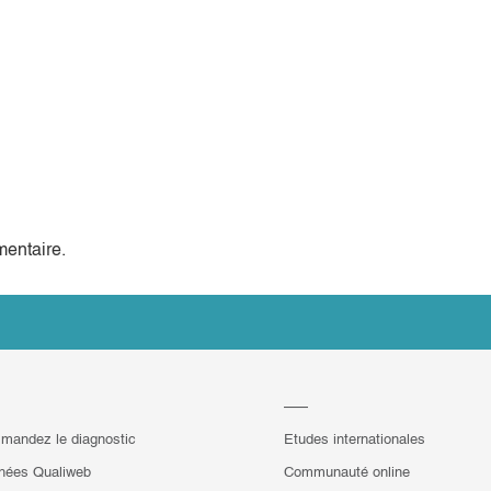
entaire.
mandez le diagnostic
Etudes internationales
hées Qualiweb
Communauté online