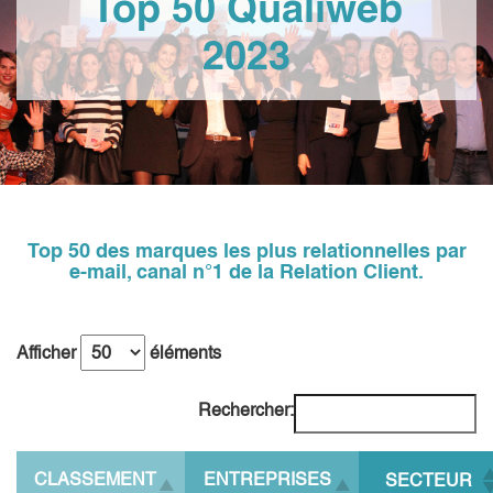
Top 50 Qualiweb
2023
Top 50 des marques les plus relationnelles par
e-mail, canal n°1 de la Relation Client.
Afficher
éléments
Rechercher:
CLASSEMENT
ENTREPRISES
SECTEUR