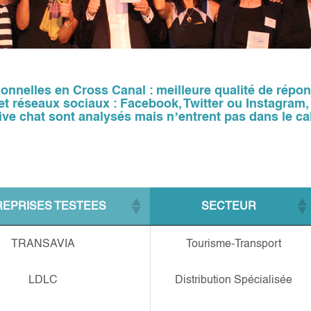
onnelles en Cross Canal : meilleure qualité de répon
t réseaux sociaux : Facebook, Twitter ou Instagram, 
ve chat sont analysés mais n’entrent pas dans le c
EPRISES TESTEES
SECTEUR
TRANSAVIA
Tourisme-Transport
LDLC
Distribution Spécialisée