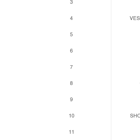
3
4
VES
5
6
7
8
9
10
SH
11