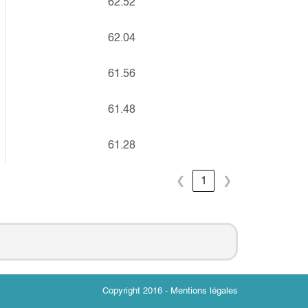
62.52
62.04
61.56
61.48
61.28
❮
1
❯
Copyright 2016 -
Mentions légales