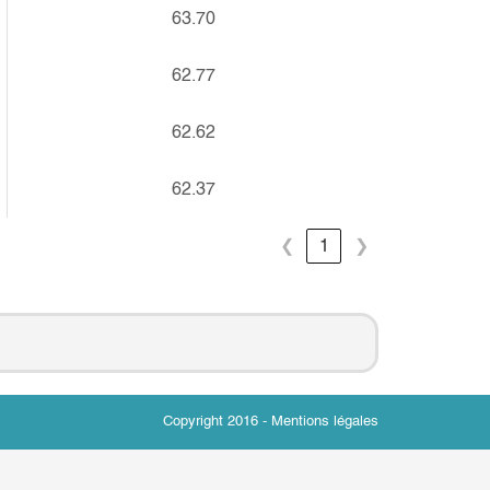
63.70
62.77
62.62
62.37
❮
1
❯
Copyright 2016 -
Mentions légales