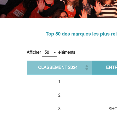
Top 50 des marques les plus rela
Afficher
éléments
CLASSEMENT 2024
ENTR
1
2
3
SH