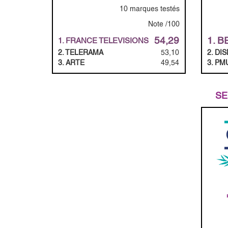
10 marques testés
Note /100
54,29
1. B
1. FRANCE TELEVISIONS
2. TELERAMA
53,10
2. DI
3. ARTE
49,54
3. PM
SE