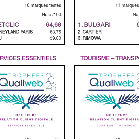
10 marques testés
11 marques 
Note /100
No
ETCLIC
64,68
1. BULGARI
SNEYLAND PARIS
63,75
2. CARTIER
U
59,80
3. RIMOWA
RVICES ESSENTIELS
TOURISME – TRANS