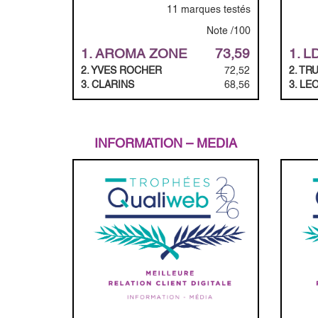
11 marques testés
Note /100
1. AROMA ZONE
73,59
1. L
2. YVES ROCHER
72,52
2. TR
3. CLARINS
68,56
3. LE
INFORMATION – MEDIA