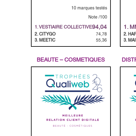
10 marques testés
Note /100
94,04
1. 
1. VESTIAIRE COLLECTIVE
2. CITYGO
74,78
2. H
3. MEETIC
55,36
3. MA
BEAUTE – COSMETIQUES
DIST