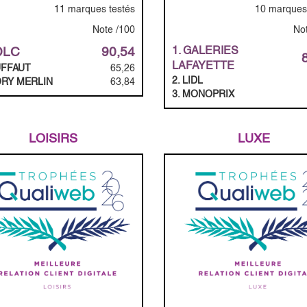
11 marques testés
10 marques 
Note /100
No
1. GALERIES
DLC
90,54
LAFAYETTE
UFFAUT
65,26
2. LIDL
ORY MERLIN
63,84
3. MONOPRIX
LOISIRS
LUXE