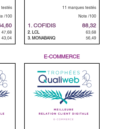
 testés
11 marques testés
te /100
Note /100
64,60
1. COFIDIS
88,32
47,68
2. LCL
63,68
43,04
3. MONABANQ
56,49
E-COMMERCE