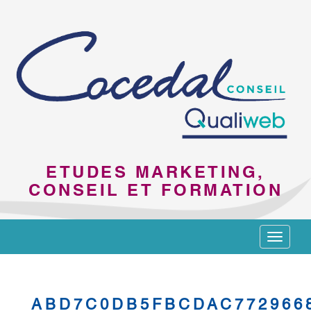
ETUDES MARKETING,
CONSEIL ET FORMATION
Toggle
navigat
ABD7C0DB5FBCDAC772966