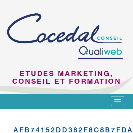
ETUDES MARKETING,
CONSEIL ET FORMATION
Toggle
navigat
AFB74152DD382F8C8B7FD