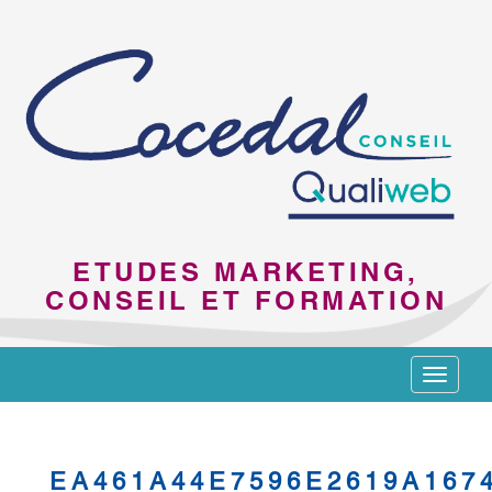
ETUDES MARKETING,
CONSEIL ET FORMATION
Toggle
navigat
EA461A44E7596E2619A167