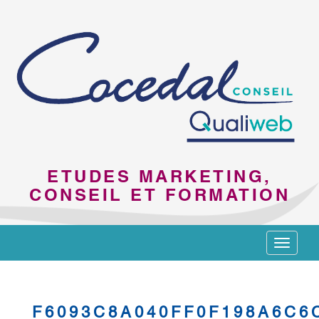
ETUDES MARKETING,
CONSEIL ET FORMATION
Toggle
navigat
F6093C8A040FF0F198A6C6