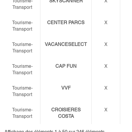
Tourisme-
SKYSCANNER
X
Transport
Tourisme-
CENTER PARCS
X
Transport
Tourisme-
VACANCESELECT
X
Transport
Tourisme-
CAP FUN
X
Transport
Tourisme-
VVF
X
Transport
Tourisme-
CROISIERES
X
Transport
COSTA
Affichage des éléments 1 à 50 sur 246 éléments